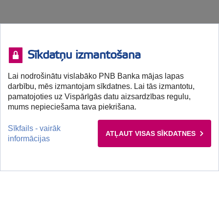
Sīkdatņu izmantošana
Lai nodrošinātu vislabāko PNB Banka mājas lapas
darbību, mēs izmantojam sīkdatnes. Lai tās izmantotu,
pamatojoties uz Vispārīgās datu aizsardzības regulu,
mums nepieciešama tava piekrišana.
Sīkfails - vairāk
ATĻAUT VISAS SĪKDATNES
informācijas
+371 67041100 (I-V 9:00-13:00)
Klientu atbalsts, darba dienās darba laikā no plkst. 9:00 līdz 13:00.
Klientu pieņemšana klātienē tikai pēc iepriekšēja pieraksta.
Klienti bez iepriekšēja pieraksta netiks apkalpoti.