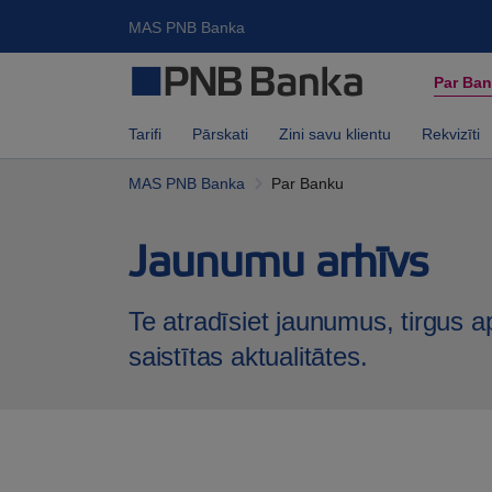
MAS PNB Banka
Par Ba
Tarifi
Pārskati
Zini savu klientu
Rekvizīti
MAS PNB Banka
Par Banku
Jaunumu arhīvs
Te atradīsiet jaunumus, tirgus a
saistītas aktualitātes.