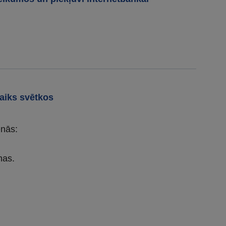
aiks svētkos
enās:
nas.