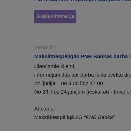
Sīkāka informācija
10/06/2022
Maksātnespējīgās PNB Bankas darba l
Cienījamie klienti,
informējam Jūs par darba laiku svētku di
22. jūnijā – no 9.00 līdz 17.00
No 23. līdz 24.jūnijam (ieskaitot) - brīvdie
Ar cieņu,
Maksātnespējīgā
AS “PNB Banka”