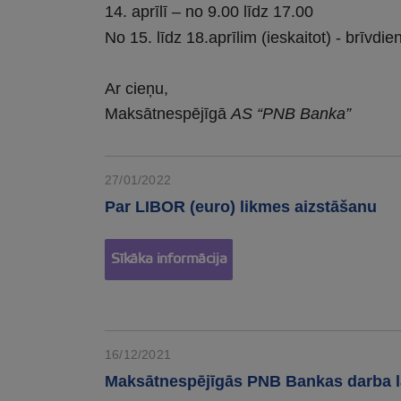
14. aprīlī – no 9.00 līdz 17.00
No 15. līdz 18.aprīlim (ieskaitot) - brīvdie
Ar cieņu,
Maksātnespējīgā
AS “PNB Banka”
27/01/2022
Par LIBOR (euro) likmes aizstāšanu
Sīkāka informācija
16/12/2021
Maksātnespējīgās PNB Bankas darba l