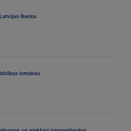
Latvijas Banka
līdzības izmaksu
ikumos un piekļuvi internetbankai