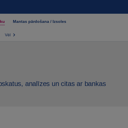
nku
Mantas pārdošana / Izsoles
Vēl
pskatus, analīzes un citas ar bankas