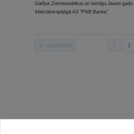
Gaišus Ziemassvētkus un laimīgu Jauno gadu 
Maksātnespējīgā AS “PNB Banka”
iepriekšējā
1
2