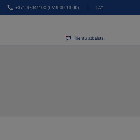
+371 67041100 (I-V 9:00-13:00)
LAT
Klientu atbalsts