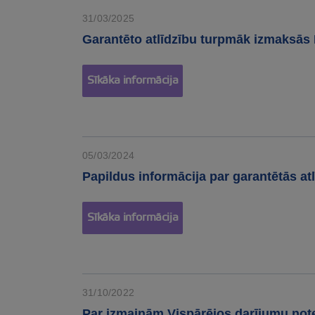
31/03/2025
Garantēto atlīdzību turpmāk izmaksās 
Sīkāka informācija
05/03/2024
Papildus informācija par garantētās at
Sīkāka informācija
31/10/2022
Par izmaiņām Vispārējos darījumu note