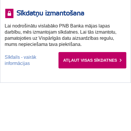
Sīkdatņu izmantošana
Lai nodrošinātu vislabāko PNB Banka mājas lapas
darbību, mēs izmantojam sīkdatnes. Lai tās izmantotu,
pamatojoties uz Vispārīgās datu aizsardzības regulu,
mums nepieciešama tava piekrišana.
Sīkfails - vairāk
ATĻAUT VISAS SĪKDATNES
informācijas
+371 67041100 (I-V 9:00-13:00)
Klientu atbalsts, darba dienās darba laikā no plkst. 9:00 līdz 13:00.
Klientu pieņemšana klātienē tikai pēc iepriekšēja pieraksta.
Klienti bez iepriekšēja pieraksta netiks apkalpoti.