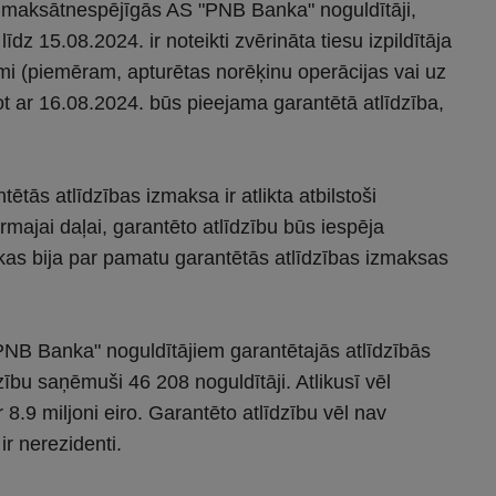
to maksātnespējīgās AS "PNB Banka" noguldītāji,
dz 15.08.2024. ir noteikti zvērināta tiesu izpildītāja
i (piemēram, apturētas norēķinu operācijas vai uz
kot ar 16.08.2024. būs pieejama garantētā atlīdzība,
ētās atlīdzības izmaksa ir atlikta atbilstoši
rmajai daļai, garantēto atlīdzību būs iespēja
 kas bija par pamatu garantētās atlīdzības izmaksas
NB Banka" noguldītājiem garantētajās atlīdzībās
zību saņēmuši 46 208 noguldītāji. Atlikusī vēl
8.9 miljoni eiro. Garantēto atlīdzību vēl nav
r nerezidenti.