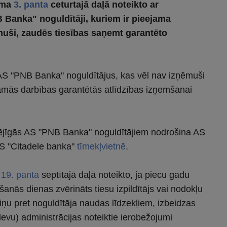
uma
3. panta
ceturtajā daļā noteikto ar
Banka" noguldītāji, kuriem ir pieejama
muši, zaudēs tiesības saņemt garantēto
AS "PNB Banka" noguldītājus, kas vēl nav izņēmuši
šamās darbības garantētās atlīdzības izņemšanai
ējīgās AS "PNB Banka" noguldītājiem nodrošina AS
AS "Citadele banka"
tīmekļvietnē
.
a
19. panta
septītajā daļā noteikto, ja piecu gadu
anās dienas zvērināts tiesu izpildītājs vai nodokļu
iņu pret noguldītāja naudas līdzekļiem, izbeidzas
odevu) administrācijas noteiktie ierobežojumi