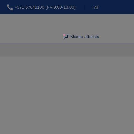
+371 67041100 (I-V 9:00-13:00)
LAT
Klientu atbalsts