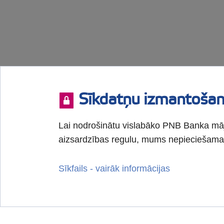
Sīkdatņu izmantoša
Lai nodrošinātu vislabāko PNB Banka māj
aizsardzības regulu, mums nepieciešama 
Sīkfails - vairāk informācijas
+371 67041100 (I-V 9:00