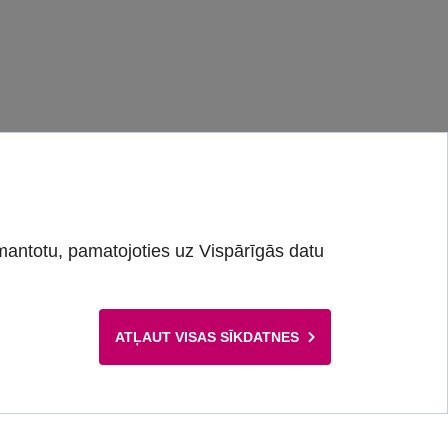
mantotu, pamatojoties uz Vispārīgās datu
ATĻAUT VISAS SĪKDATNES
Latviešu