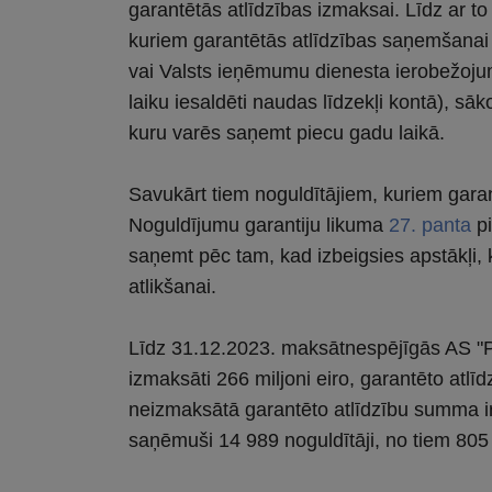
garantētās atlīdzības izmaksai. Līdz ar 
kuriem garantētās atlīdzības saņemšanai lī
vai Valsts ieņēmumu dienesta ierobežojum
laiku iesaldēti naudas līdzekļi kontā), sā
kuru varēs saņemt piecu gadu laikā.
Savukārt tiem noguldītājiem, kuriem garant
Noguldījumu garantiju likuma
27. panta
pi
saņemt pēc tam, kad izbeigsies apstākļi,
atlikšanai.
Līdz 31.12.2023. maksātnespējīgās AS "P
izmaksāti 266 miljoni eiro, garantēto atlīd
neizmaksātā garantēto atlīdzību summa ir 
saņēmuši 14 989 noguldītāji, no tiem 805 i