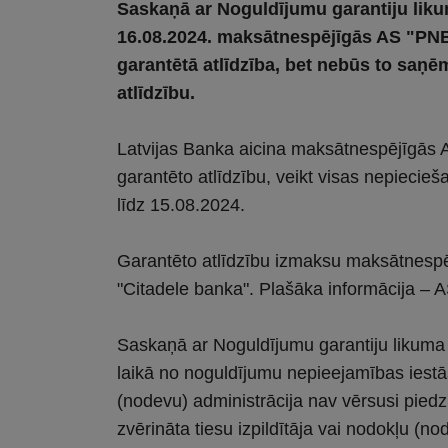
Saskaņā ar Noguldījumu garantiju lik
16.08.2024. maksātnespējīgās AS "PNB 
garantētā atlīdzība, bet nebūs to saņē
atlīdzību.
Latvijas Banka aicina maksātnespējīgās 
garantēto atlīdzību, veikt visas nepiecie
līdz 15.08.2024.
Garantēto atlīdzību izmaksu maksātnesp
"Citadele banka". Plašāka informācija – 
Saskaņā ar Noguldījumu garantiju likum
laikā no noguldījumu nepieejamības iestāš
(nodevu) administrācija nav vērsusi piedz
zvērināta tiesu izpildītāja vai nodokļu (n