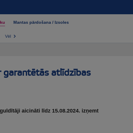
nku
Mantas pārdošana / Izsoles
Vēl
r garantētās atlīdzības
dītāji aicināti līdz 15.08.2024. izņemt