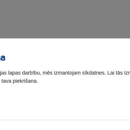
na
as lapas darbību, mēs izmantojam sīkdatnes. Lai tās iz
tava piekrišana.
-13:00)