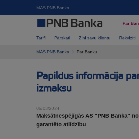
MAS PNB Banka
Par Ba
Tarifi
Pārskati
Zini savu klientu
Rekvizīti
MAS PNB Banka
Par Banku
Papildus informācija pa
izmaksu
05/03/2024
Maksātnespējīgās AS "PNB Banka" nogul
garantēto atlīdzību