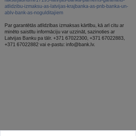
atlidzibu-izmaksu-as-latvijas-krajbanka-as-pnb-banka-un-
ablv-bank-as-nogulditajiem
Par garantētās atlīdzības izmaksas kārtību, kā arī citu ar
minēto saistītu informāciju var uzzināt, sazinoties ar
Latvijas Banku pa tālr. +371 67022300, +371 67022883,
+371 67022882 vai e-pastu: info@bank.lv.