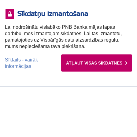
Sīkdatņu izmantošana
Lai nodrošinātu vislabāko PNB Banka mājas lapas
darbību, mēs izmantojam sīkdatnes. Lai tās izmantotu,
pamatojoties uz Vispārīgās datu aizsardzības regulu,
mums nepieciešama tava piekrišana.
Sīkfails - vairāk
ATĻAUT VISAS SĪKDATNES
informācijas
+371 67041100 (I-V 9:00-13:00)
Klientu atbalsts, darba dienās darba laikā no plkst. 9:00 līdz 13:00.
Klientu pieņemšana klātienē tikai pēc iepriekšēja pieraksta.
Klienti bez iepriekšēja pieraksta netiks apkalpoti.