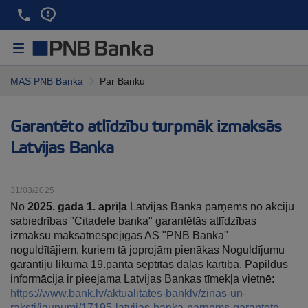
MAS PNB Banka
Par Banku
Garantēto atlīdzību turpmāk izmaksās
Latvijas Banka
31/03/2025
No
2025. gada 1. aprīļa
Latvijas Banka pārņems no akciju
sabiedrības "Citadele banka" garantētās atlīdzības
izmaksu maksātnespējīgās AS "PNB Banka"
noguldītājiem, kuriem tā joprojām pienākas Noguldījumu
garantiju likuma 19.panta septītās daļas kārtībā. Papildus
informācija ir pieejama Latvijas Bankas tīmekļa vietnē:
https://www.bank.lv/aktualitates-banklv/zinas-un-
raksti/jaunumi/17195-latvijas-banka-parnems-garanteto-